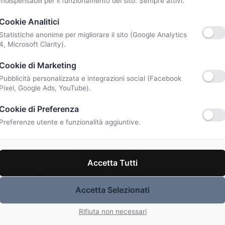
Indispensabili per il funzionamento del sito. Sempre attivi.
Cookie Analitici
Statistiche anonime per migliorare il sito (Google Analytics
4, Microsoft Clarity).
Cookie di Marketing
Pubblicità personalizzata e integrazioni social (Facebook
Pixel, Google Ads, YouTube).
Cookie di Preferenza
Preferenze utente e funzionalità aggiuntive.
Accetta Tutti
Accetta Selezionati
Rifiuta non necessari