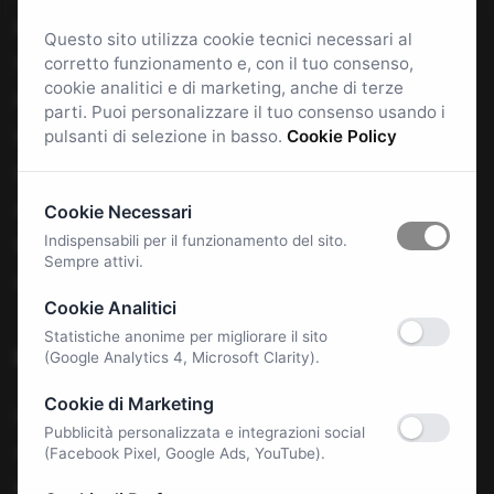
Realizzazione sito web aziendale
Questo sito utilizza cookie tecnici necessari al
corretto funzionamento e, con il tuo consenso,
Sicurezza
cookie analitici e di marketing, anche di terze
Prestazioni
parti. Puoi personalizzare il tuo consenso usando i
pulsanti di selezione in basso.
Cookie Policy
Demo
CMS per studi Legali
CMS per cliniche e studi medici
Cookie Necessari
Indispensabili per il funzionamento del sito.
Migrazione da WordPress a KeideaCMS
Sempre attivi.
Servizi
Cookie Analitici
Statistiche anonime per migliorare il sito
Informazioni Legali
(Google Analytics 4, Microsoft Clarity).
Cookie di Marketing
Chi siamo
Pubblicità personalizzata e integrazioni social
Contatti
(Facebook Pixel, Google Ads, YouTube).
Privacy Policy